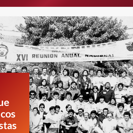
que
icos
stas